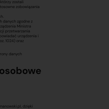
tórzy zostali
 stosowne zobowiązania
h.
ch danych zgodne z
ządzenia Ministra
cji przetwarzania
powiadać urządzenia i
z. 1024) oraz
hrony danych
e osobowe
anowski.pl, dzięki