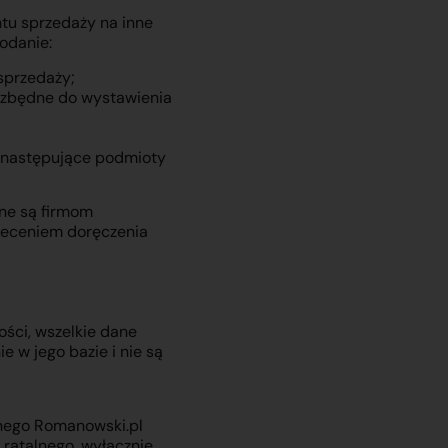
tu sprzedaży na inne
odanie:
sprzedaży;
iezbędne do wystawienia
i następujące podmioty
ane są firmom
leceniem doręczenia
ści, wszelkie dane
 w jego bazie i nie są
lnego Romanowski.pl
 ratalnego, wyłącznie