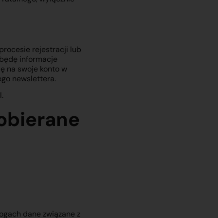
ocesie rejestracji lub
 będę informacje
ię na swoje konto w
ego newslettera.
.
pobierane
logach dane związane z