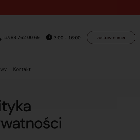
89 762 00 69
7:00 - 16:00
zostaw numer
+48
owy
Kontakt
ityka
ywatności