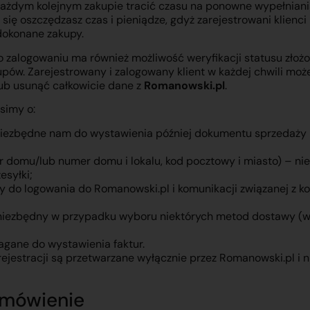
każdym kolejnym zakupie tracić czasu na ponowne wypełniani
 się oszczędzasz czas i pieniądze, gdyż zarejestrowani klien
dokonane zakupy.
o zalogowaniu ma również możliwość weryfikacji statusu złoż
upów. Zarejestrowany i zalogowany klient w każdej chwili moż
lub usunąć całkowicie dane z
Romanowski.pl
.
osimy o:
 niezbędne nam do wystawienia później dokumentu sprzedaży
er domu/lub numer domu i lokalu, kod pocztowy i miasto) – n
esyłki;
y do logowania do Romanowski.pl i komunikacji związanej z k
 niezbędny w przypadku wyboru niektórych metod dostawy (
gane do wystawienia faktur.
ejestracji są przetwarzane wyłącznie przez Romanowski.pl i 
zamówienie