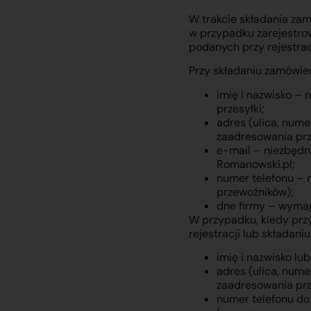
W trakcie składania za
w przypadku zarejestro
podanych przy rejestracj
Przy składaniu zamówie
imię i nazwisko –
przesyłki;
adres (ulica, num
zaadresowania prz
e-mail – niezbędn
Romanowski.pl;
numer telefonu –
przewoźników);
dne firmy – wymag
W przypadku, kiedy przy
rejestracji lub składan
imię i nazwisko lu
adres (ulica, num
zaadresowania prz
numer telefonu do