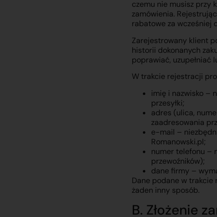
czemu nie musisz przy 
zamówienia. Rejestrując
rabatowe za wcześniej 
Zarejestrowany klient p
historii dokonanych zak
poprawiać, uzupełniać 
W trakcie rejestracji pr
imię i nazwisko –
przesyłki;
adres (ulica, num
zaadresowania prz
e-mail – niezbędn
Romanowski.pl;
numer telefonu –
przewoźników);
dane firmy – wyma
Dane podane w trakcie r
żaden inny sposób.
B. Złożenie 