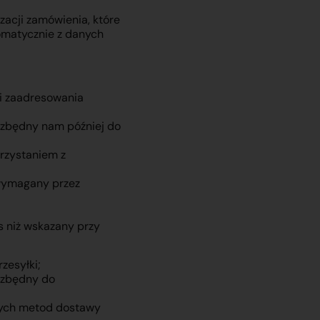
acji zamówienia, które
omatycznie z danych
 i zaadresowania
iezbędny nam później do
orzystaniem z
wymagany przez
s niż wskazany przy
zesyłki;
iezbędny do
rych metod dostawy