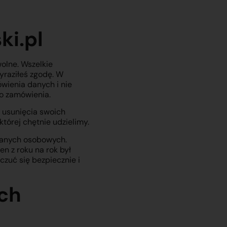
ki.pl
olne. Wszelkie
yraziłeś zgodę. W
wienia danych i nie
go zamówienia.
o usunięcia swoich
tórej chętnie udzielimy.
 danych osobowych.
n z roku na rok był
czuć się bezpiecznie i
ych