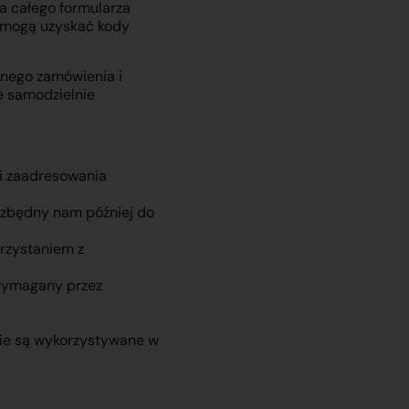
a całego formularza
ci mogą uzyskać kody
onego zamówienia i
e samodzielnie
 i zaadresowania
iezbędny nam później do
orzystaniem z
wymagany przez
nie są wykorzystywane w