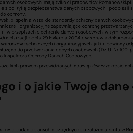
danych osobowych, mają tylko ci pracownicy Romanowski.pl, k
nie z polityką bezpieczeństwa danych osobowych i podpisali
 do ochrony.
ski.pl spełnia wszelkie standardy ochrony danych osobowyc
hniczne i organizacyjne zapewniające ochronę przetwarzany
i w przepisach o ochronie danych osobowych, w tym rozpor
ministracji z dnia 29 kwietnia 2004 r. w sprawie dokumenta
warunków technicznych i organizacyjnych, jakim powinny od
łużące do przetwarzania danych osobowych (Dz. U. Nr 100, po
o Inspektora Ochrony Danych Osobowych.
 wszelkich prawem przewidzianych obowiązków w zakresie oc
zego i o jakie Twoje dan
?
a
rosimy o podanie danych niezbędnych do założenia konta w Rom