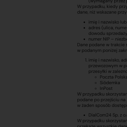
(wymagany przez 
W przypadku, kiedy prz
dane, niż wskazane przy
imię i nazwisko l
adres (ulica, num
dowodu sprzedaży
numer NIP – niezb
Dane podane w trakcie 
w podanym poniżej zakr
imię i nazwisko, a
przewozowym w pos
przesyłki w zależn
Poczta Polsk
Siódemka
InPost
W przypadku skorzystan
podane po przejściu na 
w żaden sposób dostęp
DialCom24 Sp. z o
W przypadku skorzystan
przekaże wszystkie dane