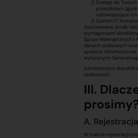
Dostęp do Twoich 
przeszkoleni zgod
zobowiązujące ich
System IT Romanow
Zastosowano środki tec
wymaganiami określonym
Spraw Wewnętrznych i Ad
danych osobowych oraz 
systemy informatyczne s
wytycznymi Generalneg
Administrator dopełnił
osobowych.
III. Dlac
prosimy
A. Rejestracj
W trakcie rejestracji p