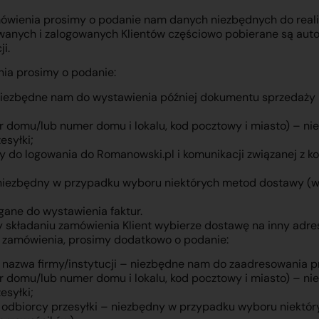
mówienia prosimy o podanie nam danych niezbędnych do realiz
wanych i zalogowanych Klientów częściowo pobierane są aut
i.
nia prosimy o podanie:
 niezbędne nam do wystawienia później dokumentu sprzedaży
er domu/lub numer domu i lokalu, kod pocztowy i miasto) – n
esyłki;
y do logowania do Romanowski.pl i komunikacji związanej z k
 niezbędny w przypadku wyboru niektórych metod dostawy (
ane do wystawienia faktur.
 składaniu zamówienia Klient wybierze dostawę na inny adre
iu zamówienia, prosimy dodatkowo o podanie:
b nazwa firmy/instytucji – niezbędne nam do zaadresowania pr
er domu/lub numer domu i lokalu, kod pocztowy i miasto) – n
esyłki;
 odbiorcy przesyłki – niezbędny w przypadku wyboru niektó