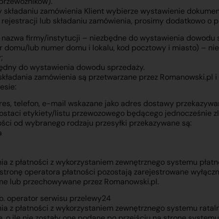
przewoźników).
y składaniu zamówienia Klient wybierze wystawienie dokumen
 rejestracji lub składaniu zamówienia, prosimy dodatkowo o p
ub nazwa firmy/instytucji – niezbędne do wystawienia dowodu 
er domu/lub numer domu i lokalu, kod pocztowy i miasto) – n
;
ędny do wystawienia dowodu sprzedaży.
składania zamówienia są przetwarzane przez Romanowski.pl 
esie:
dres, telefon, e-mail wskazane jako adres dostawy przekazyw
taci etykiety/listu przewozowego będącego jednocześnie z
ości od wybranego rodzaju przesyłki przekazywane są:
a
ia z płatności z wykorzystaniem zewnętrznego systemu płatno
stronę operatora płatności pozostają zarejestrowane wyłącznie
ne lub przechowywane przez Romanowski.pl.
.o. operator serwisu przelewy24
ia z płatności z wykorzystaniem zewnętrznego systemu rata
, o ile nie zostały one podane po przejściu na stronę systemu