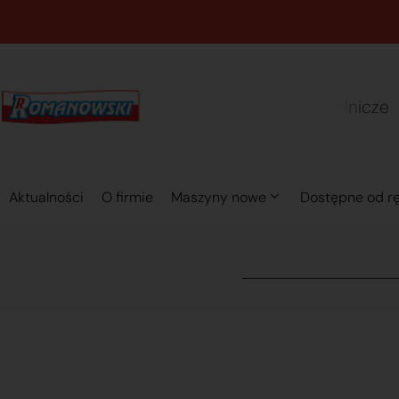
m
a
s
w
i
r
s
e
Aktualności
O firmie
Maszyny nowe
Dostępne od rę