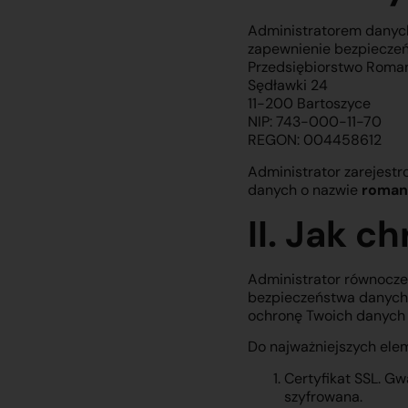
Administratorem danych
zapewnienie bezpiecze
Przedsiębiorstwo Roma
Sędławki 24
11-200 Bartoszyce
NIP: 743-000-11-70
REGON: 004458612
Administrator zarejest
danych o nazwie
roman
II. Jak 
Administrator równocze
bezpieczeństwa danych 
ochronę Twoich danych
Do najważniejszych el
Certyfikat SSL. G
szyfrowana.