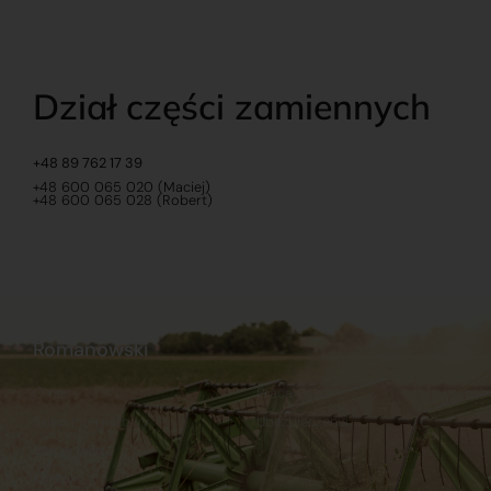
Dział części zamiennych
+48 89 762 17 39
+48 600 065 020 (Maciej)
+48 600 065 028 (Robert)
Romanowski
O nas
Praca
Sklep internetowy
Ubezpieczenia
Stacja Paliw
Kontakt