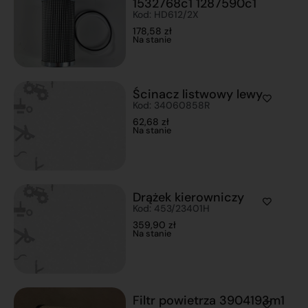
1532768c1 1287590c1
Kod: HD612/2X
178,58
zł
Na stanie
Ścinacz listwowy lewy
Kod: 34060858R
62,68
zł
Na stanie
Drążek kierowniczy
Kod: 453/23401H
359,90
zł
Na stanie
Filtr powietrza 3904193m1