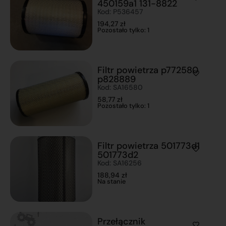
450159a1 131-8822
Kod: P536457
194,27
zł
Pozostało tylko: 1
Filtr powietrza p772580
p828889
Kod: SA16580
58,77
zł
Pozostało tylko: 1
Filtr powietrza 501773d1
501773d2
Kod: SA16256
188,94
zł
Na stanie
Przełącznik