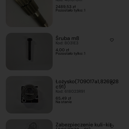
2489,53
zł
Pozostało tylko: 1
Śruba m8
Kod: B031E3
4,00
zł
Pozostało tylko: 1
Łożysko(709017a1,826928
c91)
Kod: 618023R91
65,49
zł
Na stanie
Zabezpieczenie kuli-kit