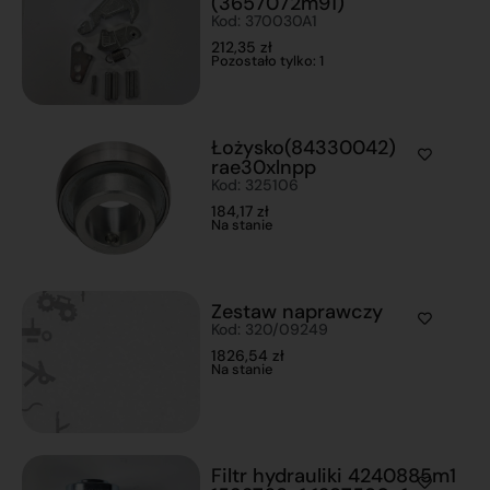
(3657072m91)
Kod: 370030A1
212,35
zł
Pozostało tylko: 1
Łożysko(84330042)
rae30xlnpp
Kod: 325106
184,17
zł
Na stanie
Zestaw naprawczy
Kod: 320/09249
1826,54
zł
Na stanie
Filtr hydrauliki 4240885m1