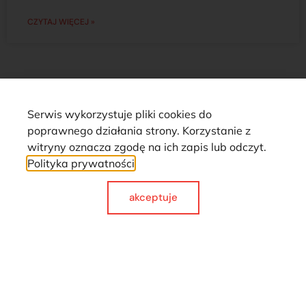
CZYTAJ WIĘCEJ »
Serwis wykorzystuje pliki cookies do
Romanowski
poprawnego działania strony. Korzystanie z
witryny oznacza zgodę na ich zapis lub odczyt.
O nas
Praca
Polityka prywatności
Sklep internetowy
Ubezpieczenia
Stacja Paliw
akceptuje
Kontakt
Dokumenty
Regulamin
Dostawy
Polityka prywatności
Płatności
Reklamacje i zwroty