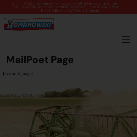
Części do maszyn rolniczych - Valtra, Fendt, Challenger,
Laverda , Kuhn, McCormick, Valpadana, Case IH, CNH, New
Holland, Bednar, CAT i wielu innych...
MailPoet Page
[mailpoet_page]
Romanowski
O nas
Praca
Sklep internetowy
Ubezpieczenia
Stacja Paliw
Kontakt