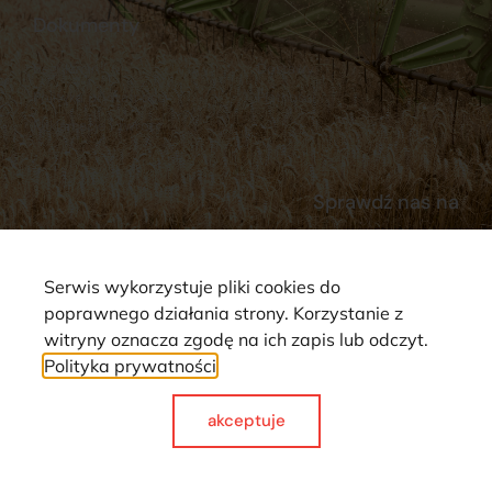
Dokumenty
Regulamin
Dostawy
Polityka prywatności
Płatności
Reklamacje i zwroty
Sprawdź nas na
Serwis wykorzystuje pliki cookies do
poprawnego działania strony. Korzystanie z
witryny oznacza zgodę na ich zapis lub odczyt.
Polityka prywatności
Strona wykorzystuje pliki cookie. Wszystkie prawa zastrzeżone ©
2025
akceptuje
Made with
by webCase.pl