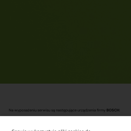
Na wyposażeniu serwisu są następujące urządzenia firmy
BOSCH
:
stół probierczy
EPS 708
, który jest używany do testowania
pomp Common Rail i wtryskiwaczy Common Rail firm