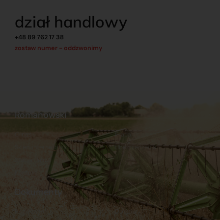
dział handlowy
+48 89 762 17 38
zostaw numer - oddzwonimy
Romanowski
O nas
Praca
Sklep internetowy
Ubezpieczenia
Stacja Paliw
Kontakt
Dokumenty
Regulamin
Dostawy