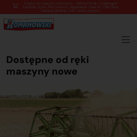
Części do maszyn rolniczych - Valtra, Fendt, Challenger,
Laverda , Kuhn, McCormick, Valpadana, Case IH, CNH, New
Holland, Bednar, CAT i wielu innych...
Dostępne od ręki
maszyny nowe
Romanowski
O nas
Praca
Sklep internetowy
Ubezpieczenia
Stacja Paliw
Kontakt