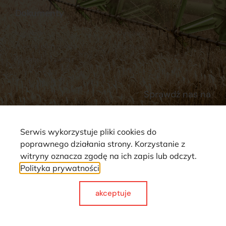
Dokumenty
Regulamin
Dostawy
Polityka prywatności
Płatności
Reklamacje i zwroty
Sprawdź nas na
Serwis wykorzystuje pliki cookies do
poprawnego działania strony. Korzystanie z
witryny oznacza zgodę na ich zapis lub odczyt.
Polityka prywatności
Strona wykorzystuje pliki cookie. Wszystkie prawa zastrzeżone ©
2025
akceptuje
Made with
by webCase.pl