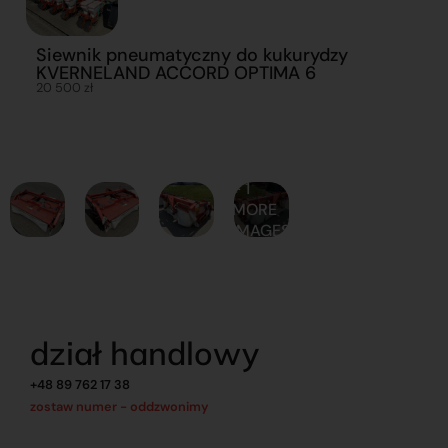
Siewnik pneumatyczny do kukurydzy
KVERNELAND ACCORD OPTIMA 6
20 500 zł
+ 1
MORE
IMAGES
dział handlowy
+48 89 762 17 38
zostaw numer - oddzwonimy