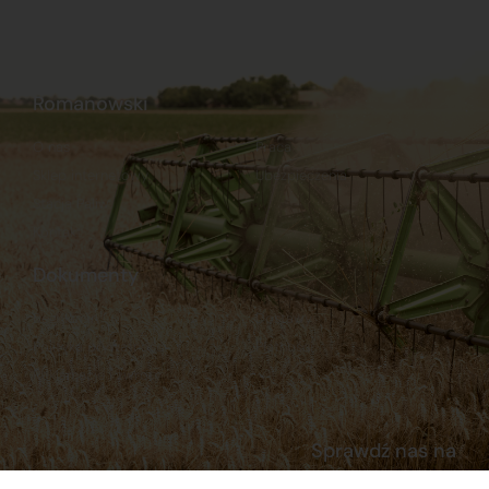
Romanowski
O nas
Praca
Sklep internetowy
Ubezpieczenia
Stacja Paliw
Kontakt
Dokumenty
Regulamin
Dostawy
Polityka prywatności
Płatności
Reklamacje i zwroty
Sprawdź nas na