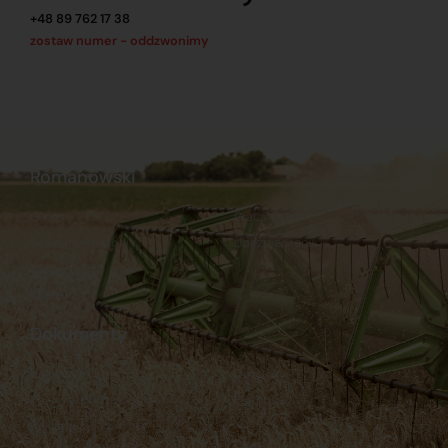
+48 89 762 17 38
zostaw numer - oddzwonimy
Romanowski
O nas
Praca
Sklep internetowy
Ubezpieczenia
Stacja Paliw
Kontakt
Dokumenty
Regulamin
Dostawy
Polityka prywatności
Płatności
Reklamacje i zwroty