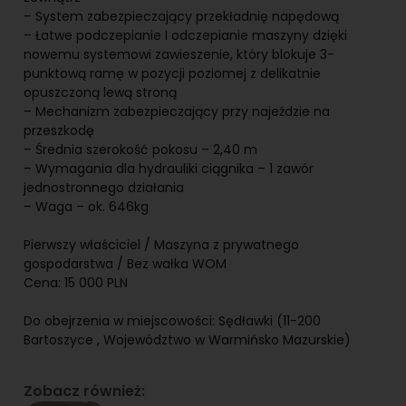
– System zabezpieczający przekładnię napędową
– Łatwe podczepianie I odczepianie maszyny dzięki
nowemu systemowi zawieszenie, który blokuje 3-
punktową ramę w pozycji poziomej z delikatnie
opuszczoną lewą stroną
– Mechanizm zabezpieczający przy najeździe na
przeszkodę
– Średnia szerokość pokosu – 2,40 m
– Wymagania dla hydrauliki ciągnika – 1 zawór
jednostronnego działania
– Waga – ok. 646kg
Pierwszy właściciel / Maszyna z prywatnego
gospodarstwa / Bez wałka WOM
Cena: 15 000 PLN
Do obejrzenia w miejscowości: Sędławki (11-200
Bartoszyce , Województwo w Warmińsko Mazurskie)
Zobacz również: