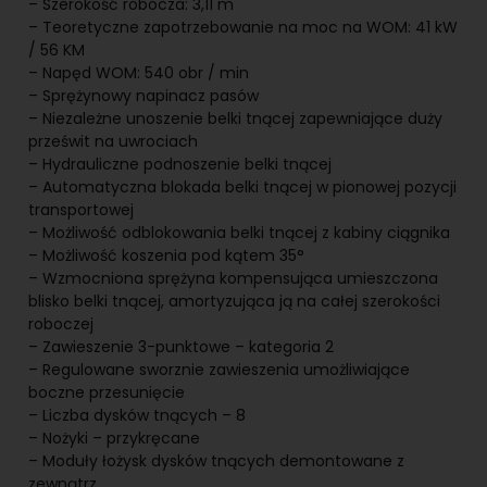
– Szerokość robocza: 3,11 m
– Teoretyczne zapotrzebowanie na moc na WOM: 41 kW
/ 56 KM
– Napęd WOM: 540 obr / min
– Sprężynowy napinacz pasów
– Niezależne unoszenie belki tnącej zapewniające duży
prześwit na uwrociach
– Hydrauliczne podnoszenie belki tnącej
– Automatyczna blokada belki tnącej w pionowej pozycji
transportowej
– Możliwość odblokowania belki tnącej z kabiny ciągnika
– Możliwość koszenia pod kątem 35°
– Wzmocniona sprężyna kompensująca umieszczona
blisko belki tnącej, amortyzująca ją na całej szerokości
roboczej
– Zawieszenie 3-punktowe – kategoria 2
– Regulowane sworznie zawieszenia umożliwiające
boczne przesunięcie
– Liczba dysków tnących – 8
– Nożyki – przykręcane
– Moduły łożysk dysków tnących demontowane z
zewnątrz