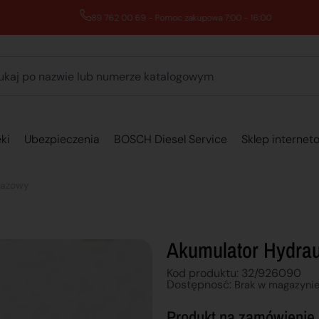
89 762 00 69 - Pomoc zakupowa 7:00 - 16:00
ki
Ubezpieczenia
BOSCH Diesel Service
Sklep internet
gazowy
Akumulator Hydra
Kod produktu: 32/926090
Dostępnosć:
Brak w magazyni
Produkt na zamówienie