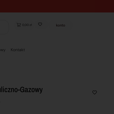
0,00 zł
konto
owy
Kontakt
uliczno-Gazowy
e