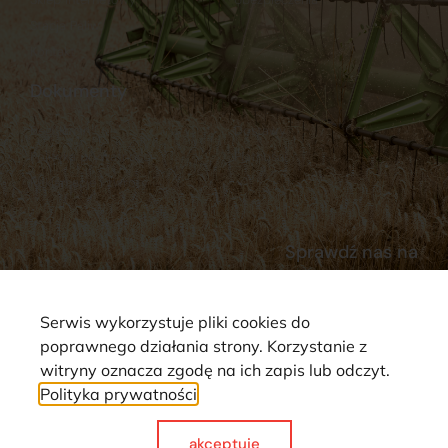
Stacja Paliw
Kontakt
Dokumenty
Regulamin
Dostawy
Polityka prywatności
Płatności
Reklamacje i zwroty
Sprawdź nas na
Serwis wykorzystuje pliki cookies do
poprawnego działania strony. Korzystanie z
witryny oznacza zgodę na ich zapis lub odczyt.
Polityka prywatności
Strona wykorzystuje pliki cookie. Wszystkie prawa zastrzeżone ©
2025
akceptuje