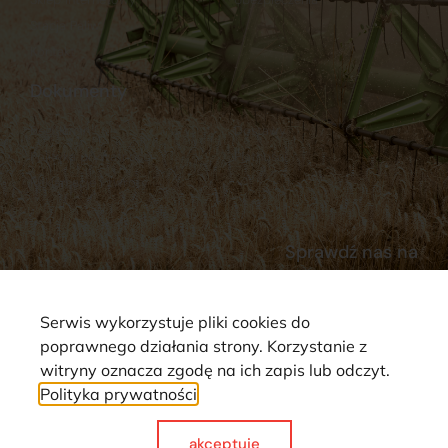
Stacja Paliw
Kontakt
Dokumenty
Regulamin
Dostawy
Polityka prywatności
Płatności
Reklamacje i zwroty
Sprawdź nas na
Serwis wykorzystuje pliki cookies do
poprawnego działania strony. Korzystanie z
witryny oznacza zgodę na ich zapis lub odczyt.
Polityka prywatności
Strona wykorzystuje pliki cookie. Wszystkie prawa zastrzeżone ©
2025
akceptuje