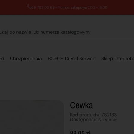
89 762 00 69 - Pomoc zakupowa 7:00 - 16:00
ki
Ubezpieczenia
BOSCH Diesel Service
Sklep internet
Cewka
Kod produktu: 782133
Dostępnosć:
Na stanie
83,05
zł