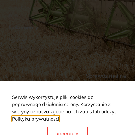
Stacja Paliw
Kontakt
Dokumenty
Regulamin
Dostawy
Polityka prywatności
Płatności
Reklamacje i zwroty
Sprawdź nas na
Serwis wykorzystuje pliki cookies do
poprawnego działania strony. Korzystanie z
witryny oznacza zgodę na ich zapis lub odczyt.
Polityka prywatności
Strona wykorzystuje pliki cookie. Wszystkie prawa zastrzeżone ©
2025
akceptuje