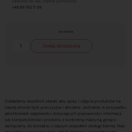
Zadzwoń do nas, chętnie pomożemy!
+48 89 762 17 39
na stanie
Dodaj do koszyka
Dokładamy wszelkich starań, aby opisy i zdjęcia produktów na
naszej stronie były precyzyjne i aktualne. Jednakże, w przypadku
jakichkolwiek wątpliwości dotyczących poprawności informacji
lub kompatybilności produktu z konkretną maszyną, gorąco
zachęcamy do kontaktu z naszym zespołem obsługi klienta. Nasi