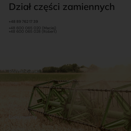
Dział części zamiennych
+48 89 762 17 39
+48 600 065 020 (Maciej)
+48 600 065 028 (Robert)
Romanowski
O nas
Praca
Sklep internetowy
Ubezpieczenia
Stacja Paliw
Kontakt
Dokumenty
Regulamin
Dostawy