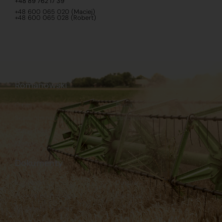
+48 89 762 17 39
+48 600 065 020 (Maciej)
+48 600 065 028 (Robert)
Romanowski
O nas
Praca
Sklep internetowy
Ubezpieczenia
Stacja Paliw
Kontakt
Dokumenty
Regulamin
Dostawy
Polityka prywatności
Płatności
Reklamacje i zwroty