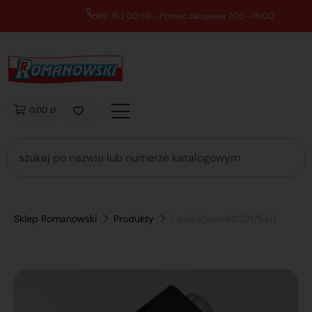
89 762 00 69 - Pomoc zakupowa 7:00 - 16:00
0,00 zł
Sklep Romanowski
Produkty
Cewka(zam.6620175a1)