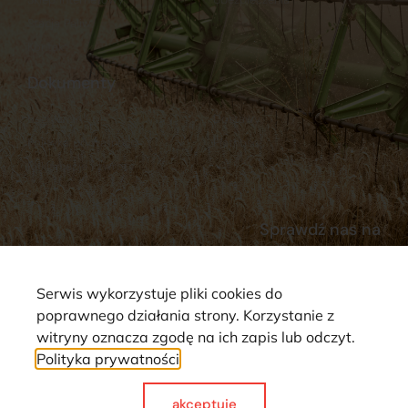
Stacja Paliw
Kontakt
Dokumenty
Regulamin
Dostawy
Polityka prywatności
Płatności
Reklamacje i zwroty
Sprawdź nas na
Serwis wykorzystuje pliki cookies do
poprawnego działania strony. Korzystanie z
witryny oznacza zgodę na ich zapis lub odczyt.
Polityka prywatności
Strona wykorzystuje pliki cookie. Wszystkie prawa zastrzeżone ©
2025
akceptuje