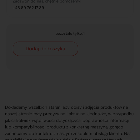
Zadzwoń do nas, chętnie pomożemy!
+48 89 762 17 39
pozostało tylko: 1
Dodaj do koszyka
Dokładamy wszelkich starań, aby opisy i zdjęcia produktów na
naszej stronie były precyzyjne i aktualne. Jednakże, w przypadku
jakichkolwiek wątpliwości dotyczących poprawności informacji
lub kompatybilności produktu z konkretną maszyną, gorąco
zachęcamy do kontaktu z naszym zespołem obsługi klienta. Nasi