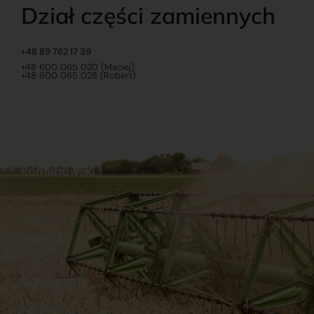
Dział części zamiennych
+48 89 762 17 39
+48 600 065 020 (Maciej)
+48 600 065 028 (Robert)
Romanowski
O nas
Praca
Sklep internetowy
Ubezpieczenia
Stacja Paliw
Kontakt
Dokumenty
Regulamin
Dostawy