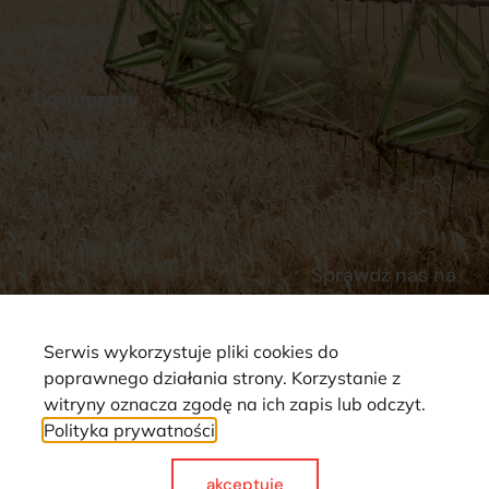
Stacja Paliw
Kontakt
Dokumenty
Regulamin
Dostawy
Polityka prywatności
Płatności
Reklamacje i zwroty
Sprawdź nas na
Serwis wykorzystuje pliki cookies do
poprawnego działania strony. Korzystanie z
witryny oznacza zgodę na ich zapis lub odczyt.
Polityka prywatności
Strona wykorzystuje pliki cookie. Wszystkie prawa zastrzeżone ©
2025
akceptuje