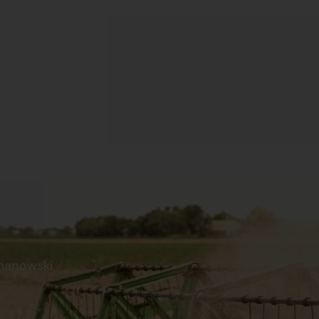
manowski
s
Praca