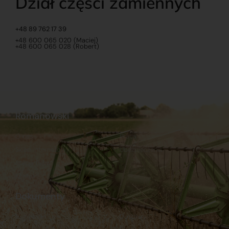
Dział części zamiennych
+48 89 762 17 39
+48 600 065 020 (Maciej)
+48 600 065 028 (Robert)
Romanowski
O nas
Praca
Sklep internetowy
Ubezpieczenia
Stacja Paliw
Kontakt
Dokumenty
Regulamin
Dostawy