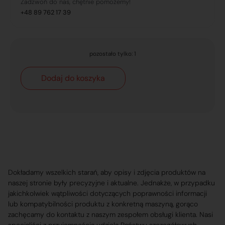
Zadzwoń do nas, chętnie pomożemy!
+48 89 762 17 39
pozostało tylko: 1
Dodaj do koszyka
Dokładamy wszelkich starań, aby opisy i zdjęcia produktów na
naszej stronie były precyzyjne i aktualne. Jednakże, w przypadku
jakichkolwiek wątpliwości dotyczących poprawności informacji
lub kompatybilności produktu z konkretną maszyną, gorąco
zachęcamy do kontaktu z naszym zespołem obsługi klienta. Nasi