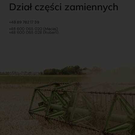
Dział części zamiennych
+48 89 762 17 39
+48 600 065 020 (Maciej)
+48 600 065 028 (Robert)
Romanowski
O nas
Praca
Sklep internetowy
Ubezpieczenia
Stacja Paliw
Kontakt
Dokumenty
Regulamin
Dostawy