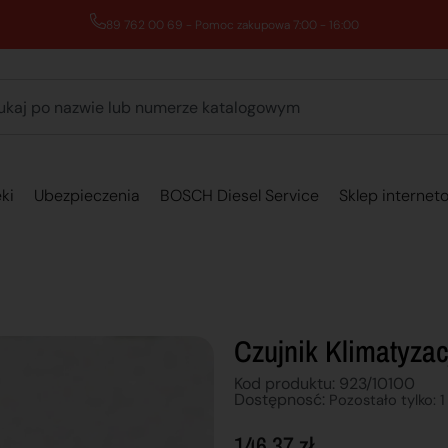
89 762 00 69 - Pomoc zakupowa 7:00 - 16:00
ki
Ubezpieczenia
BOSCH Diesel Service
Sklep internet
Czujnik Klimatyzac
Kod produktu: 923/10100
Dostępnosć:
Pozostało tylko: 1
146,37
zł