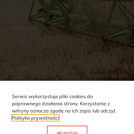
Stacja Paliw
Kontakt
Dokumenty
Regulamin
Dostawy
Polityka prywatności
Płatności
Reklamacje i zwroty
Sprawdź nas na
Serwis wykorzystuje pliki cookies do
poprawnego działania strony. Korzystanie z
witryny oznacza zgodę na ich zapis lub odczyt.
Polityka prywatności
Strona wykorzystuje pliki cookie. Wszystkie prawa zastrzeżone ©
2025
akceptuje