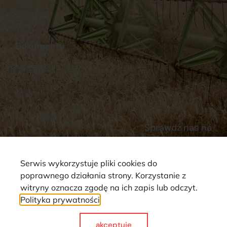
Stacja Paliw
Kontakt
Dokumenty
Regulamin
Dostawy
Polityka prywatności
Płatności
Reklamacje i zwroty
Sprawdź nas na
Serwis wykorzystuje pliki cookies do
poprawnego działania strony. Korzystanie z
witryny oznacza zgodę na ich zapis lub odczyt.
Polityka prywatności
Strona wykorzystuje pliki cookie. Wszystkie prawa zastrzeżone ©
2025
akceptuje