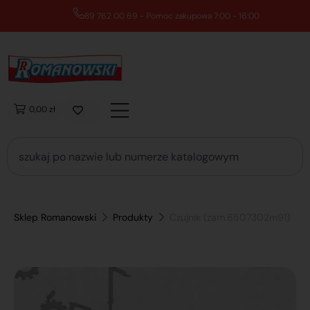
89 762 00 69 - Pomoc zakupowa 7:00 - 16:00
0,00 zł
Sklep Romanowski
Produkty
Czujnik (zam.6507302m91)