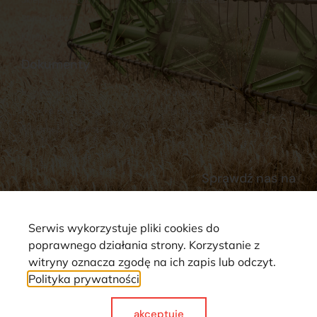
Stacja Paliw
Kontakt
Dokumenty
Regulamin
Dostawy
Polityka prywatności
Płatności
Reklamacje i zwroty
Sprawdź nas na
Serwis wykorzystuje pliki cookies do
poprawnego działania strony. Korzystanie z
witryny oznacza zgodę na ich zapis lub odczyt.
Polityka prywatności
Strona wykorzystuje pliki cookie. Wszystkie prawa zastrzeżone ©
2025
akceptuje