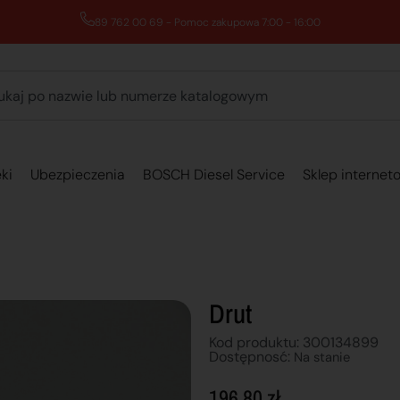
89 762 00 69 - Pomoc zakupowa 7:00 - 16:00
ki
Ubezpieczenia
BOSCH Diesel Service
Sklep internet
Drut
Kod produktu: 300134899
Dostępnosć:
Na stanie
196,80
zł