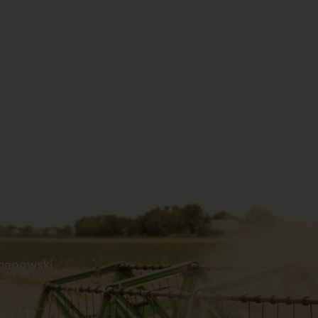
manowski
s
Praca