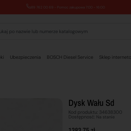
89 762 00 69 - Pomoc zakupowa 7:00 - 16:00
ki
Ubezpieczenia
BOSCH Diesel Service
Sklep internet
Dysk Wału Sd
Kod produktu: 34638300
Dostępnosć:
Na stanie
1383,75
zł