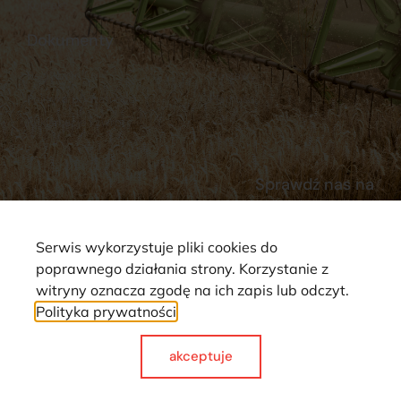
Kontakt
Dokumenty
Regulamin
Dostawy
Polityka prywatności
Płatności
Reklamacje i zwroty
Sprawdź nas na
Serwis wykorzystuje pliki cookies do
poprawnego działania strony. Korzystanie z
witryny oznacza zgodę na ich zapis lub odczyt.
Polityka prywatności
Strona wykorzystuje pliki cookie. Wszystkie prawa zastrzeżone ©
2025
akceptuje
Made with
by webCase.pl