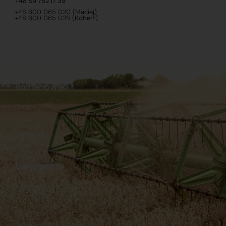
+48 89 762 17 39
+48 600 065 020 (Maciej)
+48 600 065 028 (Robert)
Romanowski
O nas
Praca
Sklep internetowy
Ubezpieczenia
Stacja Paliw
Kontakt
Dokumenty
Regulamin
Dostawy
Polityka prywatności
Płatności
Reklamacje i zwroty