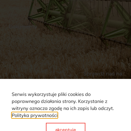
Stacja Paliw
Kontakt
Dokumenty
Regulamin
Dostawy
Polityka prywatności
Płatności
Reklamacje i zwroty
Sprawdź nas na
Serwis wykorzystuje pliki cookies do
poprawnego działania strony. Korzystanie z
witryny oznacza zgodę na ich zapis lub odczyt.
Polityka prywatności
Strona wykorzystuje pliki cookie. Wszystkie prawa zastrzeżone ©
2025
akceptuje