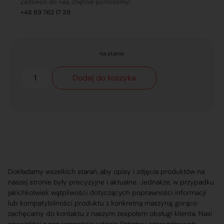
Zadzwoń do nas, chętnie pomożemy!
+48 89 762 17 39
na stanie
Dodaj do koszyka
Dokładamy wszelkich starań, aby opisy i zdjęcia produktów na
naszej stronie były precyzyjne i aktualne. Jednakże, w przypadku
jakichkolwiek wątpliwości dotyczących poprawności informacji
lub kompatybilności produktu z konkretną maszyną, gorąco
zachęcamy do kontaktu z naszym zespołem obsługi klienta. Nasi