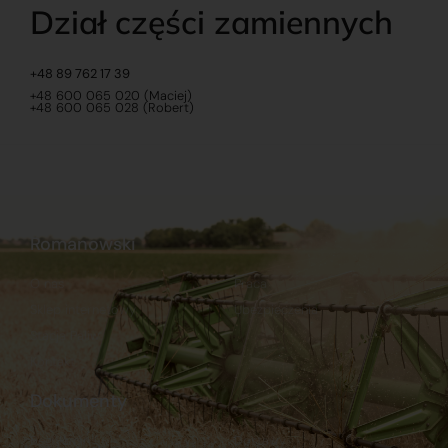
Dział części zamiennych
+48 89 762 17 39
+48 600 065 020 (Maciej)
+48 600 065 028 (Robert)
Romanowski
O nas
Praca
Sklep internetowy
Ubezpieczenia
Stacja Paliw
Kontakt
Dokumenty
Regulamin
Dostawy