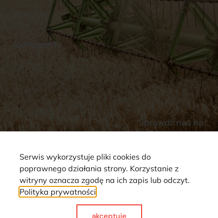
Stacja Paliw
Kontakt
Dokumenty
Regulamin
Dostawy
Polityka prywatności
Płatności
Reklamacje i zwroty
Sprawdź nas na
Serwis wykorzystuje pliki cookies do
poprawnego działania strony. Korzystanie z
witryny oznacza zgodę na ich zapis lub odczyt.
Polityka prywatności
Strona wykorzystuje pliki cookie. Wszystkie prawa zastrzeżone ©
2025
akceptuje