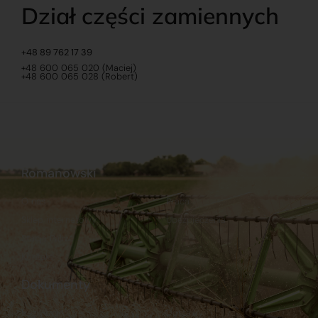
Dział części zamiennych
+48 89 762 17 39
+48 600 065 020 (Maciej)
+48 600 065 028 (Robert)
Romanowski
O nas
Praca
Sklep internetowy
Ubezpieczenia
Stacja Paliw
Kontakt
Dokumenty
Regulamin
Dostawy