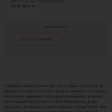
Zadzwoń do nas, chętnie pomożemy!
+48 89 762 17 39
pozostało tylko: 1
Dodaj do koszyka
Dokładamy wszelkich starań, aby opisy i zdjęcia produktów na
naszej stronie były precyzyjne i aktualne. Jednakże, w przypadku
jakichkolwiek wątpliwości dotyczących poprawności informacji
lub kompatybilności produktu z konkretną maszyną, gorąco
zachęcamy do kontaktu z naszym zespołem obsługi klienta. Nasi