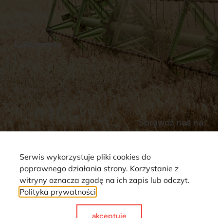
Stacja Paliw
Kontakt
Dokumenty
Regulamin
Dostawy
Polityka prywatności
Płatności
Reklamacje i zwroty
Sprawdź nas na
Serwis wykorzystuje pliki cookies do
poprawnego działania strony. Korzystanie z
witryny oznacza zgodę na ich zapis lub odczyt.
Polityka prywatności
Strona wykorzystuje pliki cookie. Wszystkie prawa zastrzeżone ©
2025
akceptuje