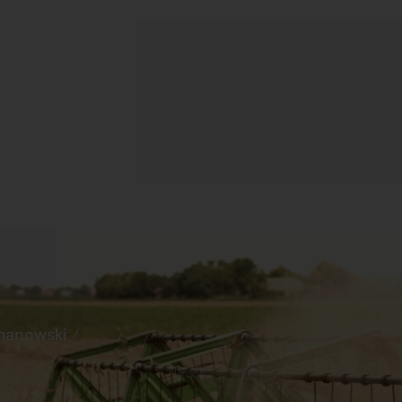
manowski
s
Praca