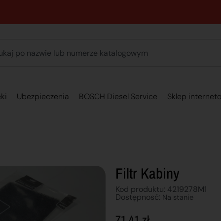
89 762 00 69 - Pomoc zakupowa 7:00 - 16:00
ki
Ubezpieczenia
BOSCH Diesel Service
Sklep internet
Filtr Kabiny
Kod produktu: 4219278M1
Dostępnosć:
Na stanie
71,41
zł