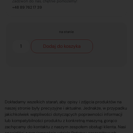
Zadzwoń do nas, chętnie pomożemy!
+48 89 762 17 39
na stanie
Dodaj do koszyka
Dokładamy wszelkich starań, aby opisy i zdjęcia produktów na
naszej stronie były precyzyjne i aktualne. Jednakże, w przypadku
jakichkolwiek wątpliwości dotyczących poprawności informacji
lub kompatybilności produktu z konkretną maszyną, gorąco
zachęcamy do kontaktu z naszym zespołem obsługi klienta. Nasi