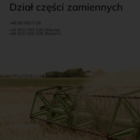
Dział części zamiennych
+48 89 762 17 39
+48 600 065 020 (Maciej)
+48 600 065 028 (Robert)
Romanowski
O nas
Praca
Sklep internetowy
Ubezpieczenia
Stacja Paliw
Kontakt
Dokumenty
Regulamin
Dostawy