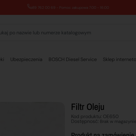
89 762 00 69 - Pomoc zakupowa 7:00 - 16:00
ki
Ubezpieczenia
BOSCH Diesel Service
Sklep internet
Filtr Oleju
Kod produktu: OE650
Dostępnosć:
Brak w magazyni
Produkt na zamówienie