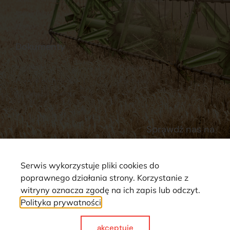
Stacja Paliw
Kontakt
Dokumenty
Regulamin
Dostawy
Polityka prywatności
Płatności
Reklamacje i zwroty
Sprawdź nas na
Serwis wykorzystuje pliki cookies do
poprawnego działania strony. Korzystanie z
witryny oznacza zgodę na ich zapis lub odczyt.
Polityka prywatności
Strona wykorzystuje pliki cookie. Wszystkie prawa zastrzeżone ©
2025
akceptuje