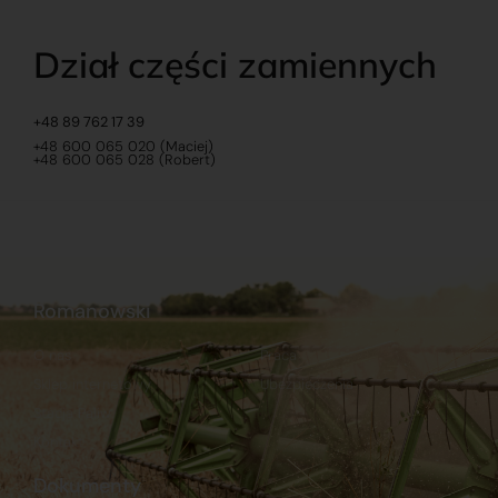
Dział części zamiennych
+48 89 762 17 39
+48 600 065 020 (Maciej)
+48 600 065 028 (Robert)
Romanowski
O nas
Praca
Sklep internetowy
Ubezpieczenia
Stacja Paliw
Kontakt
Dokumenty