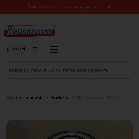
89 762 00 69 - Pomoc zakupowa 7:00 - 16:00
0,00 zł
Sklep Romanowski
Produkty
Filtr paliwa p550048