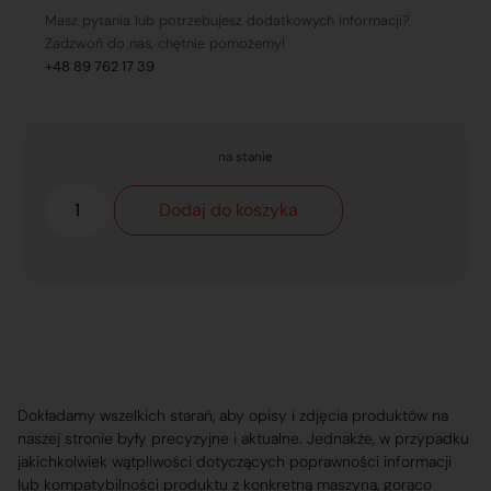
Masz pytania lub potrzebujesz dodatkowych informacji?
Zadzwoń do nas, chętnie pomożemy!
+48 89 762 17 39
na stanie
Dodaj do koszyka
Dokładamy wszelkich starań, aby opisy i zdjęcia produktów na
naszej stronie były precyzyjne i aktualne. Jednakże, w przypadku
jakichkolwiek wątpliwości dotyczących poprawności informacji
lub kompatybilności produktu z konkretną maszyną, gorąco