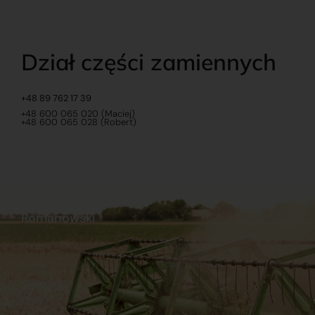
Dział części zamiennych
+48 89 762 17 39
+48 600 065 020 (Maciej)
+48 600 065 028 (Robert)
Romanowski
O nas
Praca
Sklep internetowy
Ubezpieczenia
Stacja Paliw
Kontakt