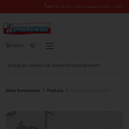
89 762 00 69 - Pomoc zakupowa 7:00 - 16:00
0,00 zł
Sklep Romanowski
Produkty
Filtr paliwa p550904