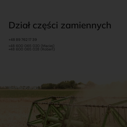
Dział części zamiennych
+48 89 762 17 39
+48 600 065 020 (Maciej)
+48 600 065 028 (Robert)
Romanowski
O nas
Praca
Sklep internetowy
Ubezpieczenia
Stacja Paliw
Kontakt