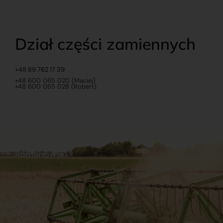
Dział części zamiennych
+48 89 762 17 39
+48 600 065 020 (Maciej)
+48 600 065 028 (Robert)
Romanowski
O nas
Praca
Sklep internetowy
Ubezpieczenia
Stacja Paliw
Kontakt