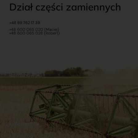
Dział części zamiennych
+48 89 762 17 39
+48 600 065 020 (Maciej)
+48 600 065 028 (Robert)
Romanowski
O nas
Praca
Sklep internetowy
Ubezpieczenia
Stacja Paliw
Kontakt
Dokumenty
Regulamin
Dostawy