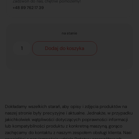
Zadzwoń do nas, chętnie pomożemy!
+48 89 762 17 39
na stanie
Dodaj do koszyka
Dokładamy wszelkich starań, aby opisy i zdjęcia produktów na
naszej stronie były precyzyjne i aktualne. Jednakże, w przypadku
jakichkolwiek wątpliwości dotyczących poprawności informacji
lub kompatybilności produktu z konkretną maszyną, gorąco
zachęcamy do kontaktu z naszym zespołem obsługi klienta. Nasi