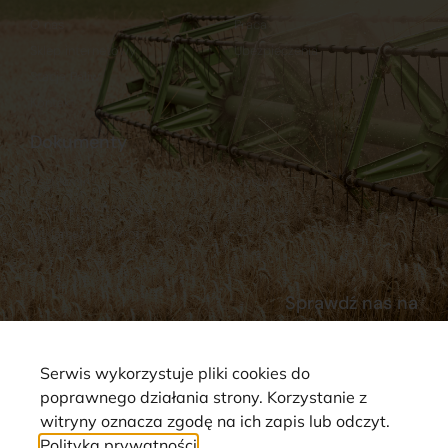
O nas
Praca
Sklep internetowy
Ubezpieczenia
Stacja Paliw
Kontakt
Dokumenty
Regulamin
Dostawy
Polityka prywatności
Płatności
Reklamacje i zwroty
Sprawdź nas na
Serwis wykorzystuje pliki cookies do
poprawnego działania strony. Korzystanie z
witryny oznacza zgodę na ich zapis lub odczyt.
Polityka prywatności