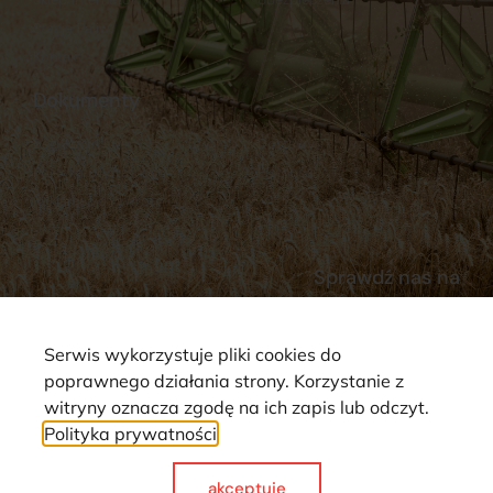
Stacja Paliw
Kontakt
Dokumenty
Regulamin
Dostawy
Polityka prywatności
Płatności
Reklamacje i zwroty
Sprawdź nas na
Serwis wykorzystuje pliki cookies do
poprawnego działania strony. Korzystanie z
witryny oznacza zgodę na ich zapis lub odczyt.
Polityka prywatności
Strona wykorzystuje pliki cookie. Wszystkie prawa zastrzeżone ©
2025
akceptuje