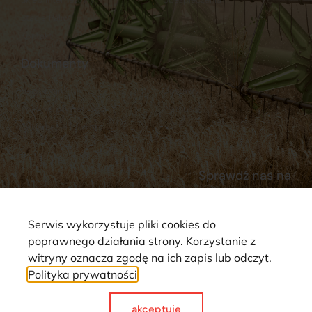
Stacja Paliw
Kontakt
Dokumenty
Regulamin
Dostawy
Polityka prywatności
Płatności
Reklamacje i zwroty
Sprawdź nas na
Serwis wykorzystuje pliki cookies do
poprawnego działania strony. Korzystanie z
witryny oznacza zgodę na ich zapis lub odczyt.
Polityka prywatności
Strona wykorzystuje pliki cookie. Wszystkie prawa zastrzeżone ©
2025
akceptuje