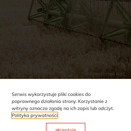
Stacja Paliw
Kontakt
Dokumenty
Regulamin
Dostawy
Polityka prywatności
Płatności
Reklamacje i zwroty
Sprawdź nas na
Serwis wykorzystuje pliki cookies do
poprawnego działania strony. Korzystanie z
witryny oznacza zgodę na ich zapis lub odczyt.
Polityka prywatności
Strona wykorzystuje pliki cookie. Wszystkie prawa zastrzeżone ©
2025
akceptuje