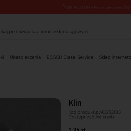
89 762 00 69 - Pomoc zakupowa 7:00 - 16:00
ki
Ubezpieczenia
BOSCH Diesel Service
Sklep internet
Klin
Kod produktu: AC652183
Dostępnosć:
Na stanie
1,34
zł