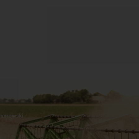
manowski
s
Praca