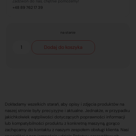
Zadzwoń do nas, chętnie pomożemy!
+48 89 762 17 39
na stanie
Dodaj do koszyka
Dokładamy wszelkich starań, aby opisy i zdjęcia produktów na
naszej stronie były precyzyjne i aktualne. Jednakże, w przypadku
jakichkolwiek wątpliwości dotyczących poprawności informacji
lub kompatybilności produktu z konkretną maszyną, gorąco
zachęcamy do kontaktu z naszym zespołem obsługi klienta. Nasi