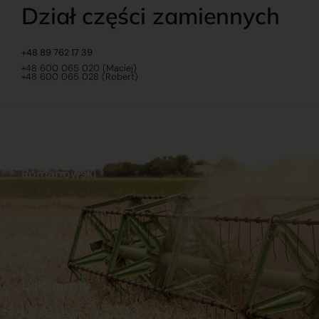
Dział części zamiennych
+48 89 762 17 39
+48 600 065 020 (Maciej)
+48 600 065 028 (Robert)
Romanowski
O nas
Praca
Sklep internetowy
Ubezpieczenia
Stacja Paliw
Kontakt
Dokumenty
Regulamin
Dostawy